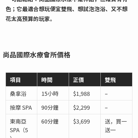
色；它最適合想玩便宜雙飛、想試泡泡浴、又不想
花太高預算的玩家。
尚品國際水療會所價格
項目
時間
正價
雙飛
桑拿浴
15小時
$1,988
–
按摩 SPA
90分鐘
$2,299
–
東南亞
60分鐘
$3,699
送，買一
SPA（5
送一