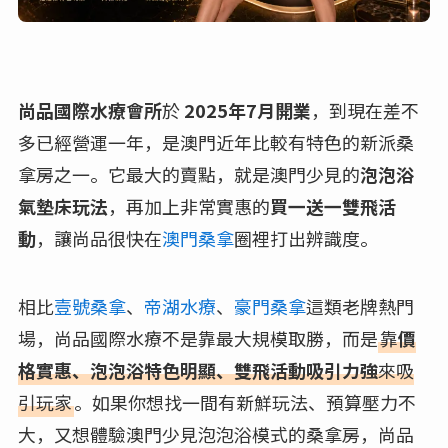
尚品國際水療會所
於
2025年7月開業
，到現在差不
多已經營運一年，是澳門近年比較有特色的新派桑
拿房之一。它最大的賣點，就是澳門少見的
泡泡浴
氣墊床玩法
，再加上非常實惠的
買一送一雙飛活
動
，讓尚品很快在
澳門桑拿
圈裡打出辨識度。
相比
壹號桑拿
、
帝湖水療
、
豪門桑拿
這類老牌熱門
場，尚品國際水療不是靠最大規模取勝，而是
靠
價
格實惠、泡泡浴特色明顯、雙飛活動吸引力強
來吸
引玩家
。如果你想找一間有新鮮玩法、預算壓力不
大，又想體驗澳門少見泡泡浴模式的桑拿房，尚品