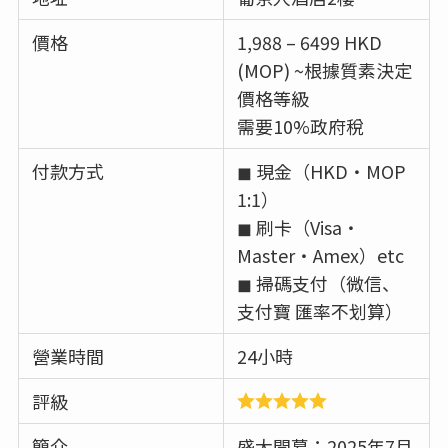
價格
1,988 – 6499 HKD
(MOP) ~根據質素決定
價格等級
需要10%政府稅
付款方式
◼︎ 現金（HKD・MOP
1:1）
◼︎ 刷卡（Visa・
Master・Amex）etc
◼︎ 掃碼支付（微信、
支付寶 匯率不划算）
營業時間
24小時
評級
簡介
盛大開幕：2025年7月